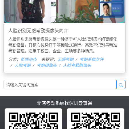
人脸识别无感考勤摄像头简介
人脸识别无感考勤摄像头是一种基于AI人脸识别技术的智能化
考勤设备，其核心优势在于非接触式通行、高效率识别与精准
考勤管理，适用于校园、企业、工地等多种场景。‌
分类：
新闻动态
关键词：
无感考勤
考勤系统软件
人脸考勤
考勤摄像头
人脸考勤摄像头
无感考勤系统找深圳云事通