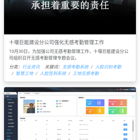
十堰巨能建设分公司强化无感考勤管理工作
10月30日，为加强公司无感考勤管理工作，十堰巨能建设分公
司组织召开无感考勤管理专题会议。
分类：
行业资讯
关键词：
无感考勤系统
人脸识别考勤
智慧工地
人脸签到系统
工地无感考勤