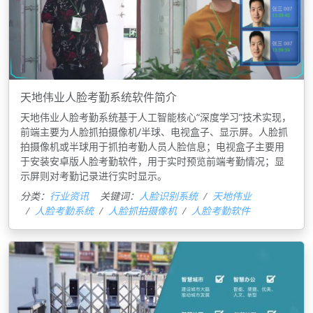
天地伟业人脸考勤系统软件简介
天地伟业人脸考勤系统基于人工智能核心“深度学习”技术实现，
前端主要为人脸抓拍摄像机/半球、电视盒子、显示屏。人脸抓
拍摄像机或半球用于抓拍考勤人员人脸信息；电视盒子主要用
于安装安卓版人脸考勤软件，用于实时预览前端考勤情况；显
示屏则对考勤记录进行实时显示。
分类：
行业资讯
关键词：
人脸识别系统
天地伟业
人脸考勤系统
人脸抓拍摄像机
人脸考勤软件