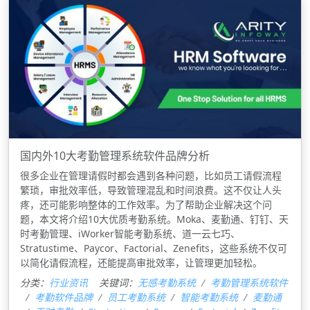
国内外10大考勤管理系统软件品牌分析
很多企业在管理请假时都会遇到各种问题，比如员工请假流程
繁琐，审批效率低，导致管理混乱和时间浪费。这不仅让人头
疼，还可能影响整体的工作效率。为了帮助企业解决这个问
题，本文将介绍10大优质考勤系统。Moka、麦勤通、钉钉、天
时考勤管理、iWorker智能考勤系统、道一云七巧、
Stratustime、Paycor、Factorial、Zenefits，这些系统不仅可
以简化请假流程，还能提高审批效率，让管理更加轻松。
分类：
行业资讯
关键词：
无感考勤系统
考勤管理系统软件
考勤软件品牌
员工考勤系统
智能考勤系统
麦勤通