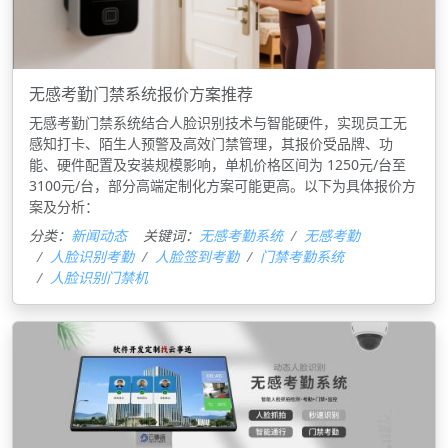
无感考勤门禁系统报价方案推荐
无感考勤门禁系统结合人脸识别技术与智能硬件，实现员工无
感知打卡、陌生人预警及高效门禁管理，其报价受品牌、功
能、硬件配置及安装规模影响，单机价格区间为 ‌1250元/台至
3100元/台‌，部分高端定制化方案可能更高。以下为具体报价方
案及分析：
分类：
新闻动态
关键词：
无感考勤系统
无感考勤
人脸识别考勤
人脸签到考勤
门禁考勤系统
人脸识别门禁机