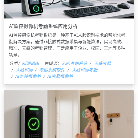
AI监控摄像机考勤系统应用分析
AI监控摄像机考勤系统是一种基于AI人脸识别技术的智能化考
勤解决方案，通过非接触式数据采集与智能算法，实现高效、
精准、无感的考勤管理，广泛应用于企业、校园、工地等多种
场景。
分类：
新闻动态
关键词：
无感考勤系统
无感考勤
人脸识别
考勤系统软件
人脸识别考勤
AI监控摄像机
AI考勤摄像机