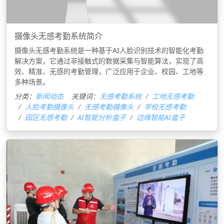
‌摄像头无感考勤系统简介
‌摄像头无感考勤系统是一种基于AI人脸识别技术的智能化考勤
解决方案‌，它通过非接触式的数据采集与智能算法，实现了高
效、精准、无感的考勤管理，广泛应用于企业、校园、工地等
多种场景。
分类：
新闻动态
关键词：
无感考勤系统
工地无感考勤
人脸考勤摄像头
无感考勤摄像头
学校无感考勤
园区无感考勤
AI智能分析盒子
边缘智能AI盒子