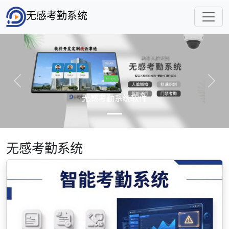
无感考勤系统
Previous
Next
无感考勤系统软件
无感考勤系统