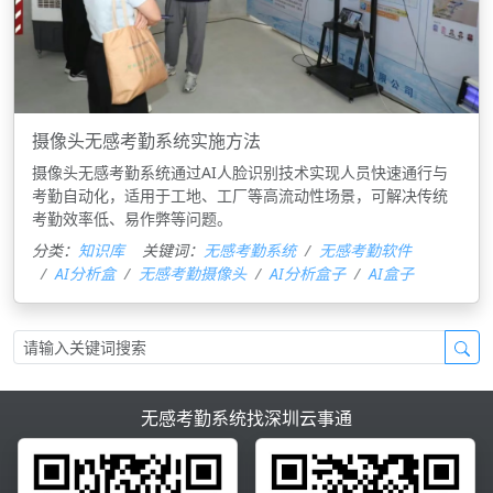
摄像头无感考勤系统实施方法
摄像头无感考勤系统通过AI人脸识别技术实现人员快速通行与
考勤自动化，适用于工地、工厂等高流动性场景，可解决传统
考勤效率低、易作弊等问题‌。
分类：
知识库
关键词：
无感考勤系统
无感考勤软件
AI分析盒
无感考勤摄像头
AI分析盒子
AI盒子
无感考勤系统找深圳云事通